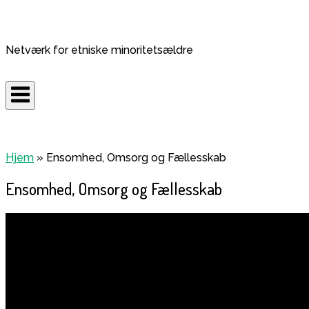
Skip
to
Home
content
Netværk for etniske minoritetsældre
Hjem
»
Ensomhed, Omsorg og Fællesskab
Ensomhed, Omsorg og Fællesskab